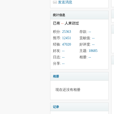
发送消息
统计信息
已有
--
人来访过
积分:
25363
存款:
--
熊币:
12451
贡献值:
--
经验:
47020
好评度:
--
好友:
--
主题:
18685
日志:
--
相册:
--
分享:
--
相册
现在还没有相册
记录