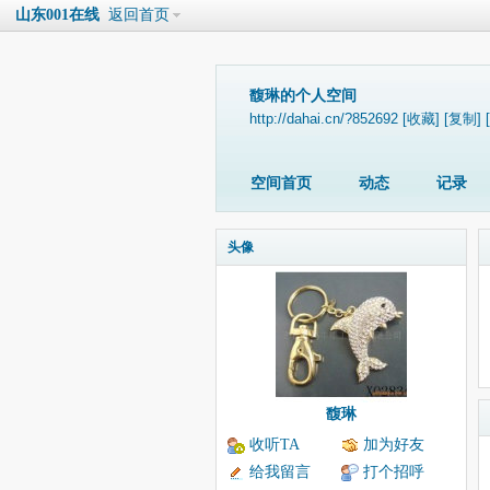
山东001在线
返回首页
馥琳的个人空间
http://dahai.cn/?852692
[收藏]
[复制]
空间首页
动态
记录
头像
馥琳
收听TA
加为好友
给我留言
打个招呼