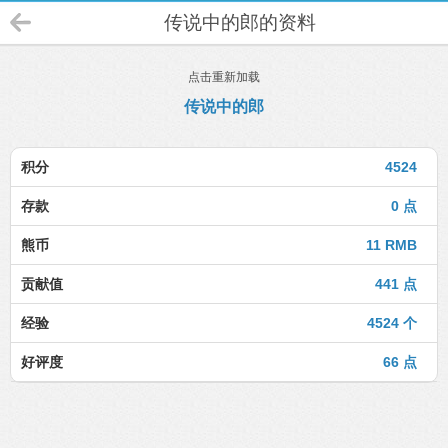
传说中的郎的资料
点击重新加载
传说中的郎
积分
4524
存款
0 点
熊币
11 RMB
贡献值
441 点
经验
4524 个
好评度
66 点