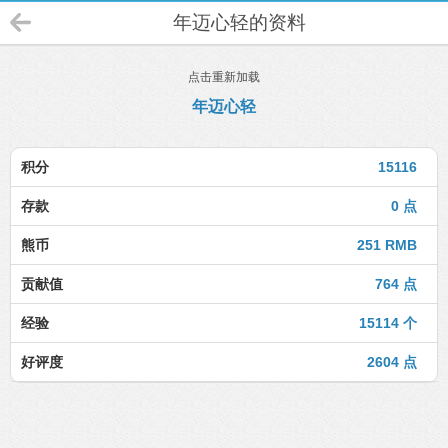
年迈心轻的资料
点击重新加载
年迈心轻
积分
15116
存款
0 点
熊币
251 RMB
贡献值
764 点
经验
15114 个
好评度
2604 点