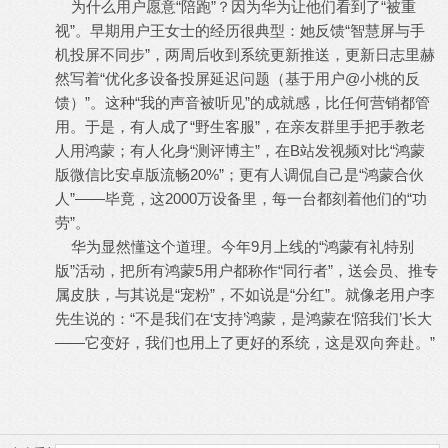
为什么用户愿意“陪跑”？因为华为让他们看到了“被重
视”。早期用户王女士的经历很典型：她反馈“智慧屏与手
机投屏不同步”，两周后收到系统更新推送，更新日志里赫
然写着“优化多设备投屏延迟问题（基于用户@小桃的反
馈）”。这种“我的声音被听见”的成就感，比任何营销都管
用。于是，有人成了“野生客服”，在亲友群里手把手教老
人用鸿蒙；有人化身“测评博主”，在B站发视频对比“鸿蒙
版微信比安卓版流畅20%”；更有人调侃自己是“鸿蒙合伙
人”——毕竟，这2000万设备里，每一台都刻着他们的“功
劳”。
华为显然懂这个道理。今年9月上线的“鸿蒙有礼特别
版”活动，把所有鸿蒙5用户都称作“同行者”，送会员、推专
属皮肤，与其说是“宠粉”，不如说是“分红”。就像老用户李
先生说的：“不是我们在‘支持’鸿蒙，是鸿蒙在‘陪我们’长大
——它变好，我们也用上了更好的系统，这是双向奔赴。”