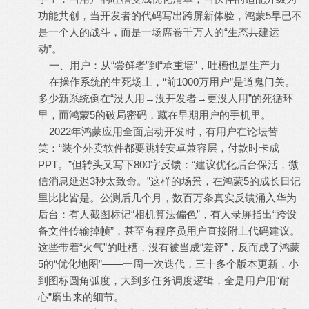
功能共创，当开发者的代码写出跨屏新体验，鸿蒙5早已不
是一个人的战斗，而是一场席卷千万人的“生态共建运
动”。
一、用户：从“尝鲜者”到“承重墙”，吐槽也是生产力
在操作系统的生死场上，“前1000万用户”是道鬼门关。
多少新系统倒在“没人用→没开发者→更没人用”的死循环
里，而鸿蒙5的破局密码，藏在早期用户的手机里。
2022年鸿蒙应用全面启动开发时，有用户在论坛苦
笑：“装个外卖软件都要跳转安卓兼容层，付款时卡成
PPT。”但转头又写下800字反馈：“建议优化后台保活，微
信消息延迟3秒太致命。”这样的场景，在鸿蒙5的成长日记
里比比皆是。公测后几个月，数百万条真实反馈涌入华为
后台：有人截图标记“相机算法偏色”，有人录屏指出“跨设
备文件传输掉帧”，甚至有程序员用户直接附上代码建议。
这些带着“火气”的吐槽，没有被当成“差评”，反而成了鸿蒙
5的“优化地图”——一周一次迭代，三十多个版本更新，小
到图标圆角弧度，大到多任务调度逻辑，全是用户用“耐
心”磨出来的细节。