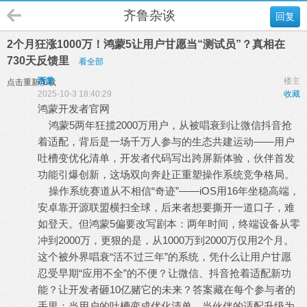
齐鲁杂谈
回复
2个月狂涨1000万！鸿蒙5让用户甘愿当“测试员”？真相在
730天反馈里
看全部
西棠
楼主
点击重新加载
2025-10-3 18:40:29
收藏
鸿蒙开发者官网
鸿蒙5两年狂揽2000万用户，从被唱衰到让微信抖音抢
着适配，背后是一场千万人参与的生态共建运动——用户
吐槽变优化清单，开发者代码写出跨屏新体验，伙伴首发
功能引爆创新，这场双向奔赴正重塑操作系统竞争格局。
操作系统赛道从不相信“奇迹”——iOS用16年坐稳高端，
安卓靠开源联盟横扫全球，后来者想要撕开一道口子，难
如登天。但鸿蒙5偏要改写剧本：两年时间，终端设备从零
冲到2000万，更狠的是，从1000万到2000万仅用2个月。
这个被外界唱衰“活不过三年”的系统，凭什么让用户甘愿
忍受早期“应用不全”的不便？让微信、抖音抢着适配新功
能？让开发者砸10亿赌它的未来？答案藏在每个参与者的
手里：当用户的吐槽变成优化清单，当伙伴的适配升级为