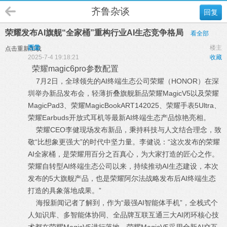
齐鲁杂谈
回复
荣耀发布AI旗舰“全家桶”重构行业AI生态竞争格局
看全部
西棠
楼主
点击重新加载
2025-7-4 19:18:21
收藏
荣耀magic6pro参数配置
7月2日，全球领先的AI终端生态公司荣耀（HONOR）在深
圳举办新品发布会，轻薄折叠旗舰新品荣耀MagicV5以及荣耀
MagicPad3、荣耀MagicBookART142025、荣耀手表5Ultra、
荣耀Earbuds开放式耳机等最新AI终端生态产品惊艳亮相。
荣耀CEO李健现场发布新品，秉持科技与人文结合理念，致
敬“比想象更强大”的时代中坚力量。李健说：“这次发布的荣耀
AI全家桶，是荣耀用百分之百真心，为大家打造的匠心之作。
荣耀自转型AI终端生态公司以来，持续推动AI生态建设，本次
发布的5大旗舰产品，也是荣耀阿尔法战略发布后AI终端生态
打造的具象落地成果。”
海报新闻记者了解到，作为“最强AI智能体手机”，全栈式个
人知识库、多智能体协同、全品牌互联互通三大AI闭环核心技