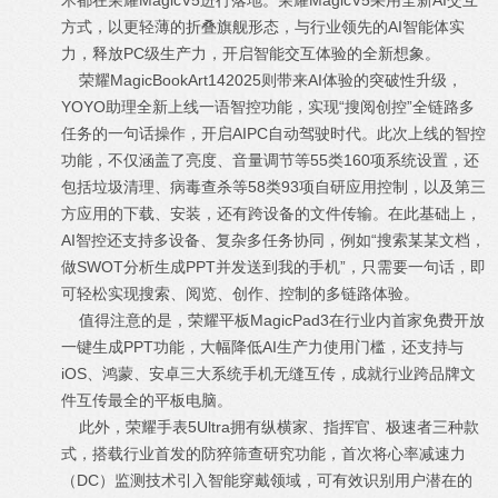
术都在荣耀MagicV5进行落地。荣耀MagicV5采用全新AI交互
方式，以更轻薄的折叠旗舰形态，与行业领先的AI智能体实
力，释放PC级生产力，开启智能交互体验的全新想象。
荣耀MagicBookArt142025则带来AI体验的突破性升级，
YOYO助理全新上线一语智控功能，实现“搜阅创控”全链路多
任务的一句话操作，开启AIPC自动驾驶时代。此次上线的智控
功能，不仅涵盖了亮度、音量调节等55类160项系统设置，还
包括垃圾清理、病毒查杀等58类93项自研应用控制，以及第三
方应用的下载、安装，还有跨设备的文件传输。在此基础上，
AI智控还支持多设备、复杂多任务协同，例如“搜索某某文档，
做SWOT分析生成PPT并发送到我的手机”，只需要一句话，即
可轻松实现搜索、阅览、创作、控制的多链路体验。
值得注意的是，荣耀平板MagicPad3在行业内首家免费开放
一键生成PPT功能，大幅降低AI生产力使用门槛，还支持与
iOS、鸿蒙、安卓三大系统手机无缝互传，成就行业跨品牌文
件互传最全的平板电脑。
此外，荣耀手表5Ultra拥有纵横家、指挥官、极速者三种款
式，搭载行业首发的防猝筛查研究功能，首次将心率减速力
（DC）监测技术引入智能穿戴领域，可有效识别用户潜在的