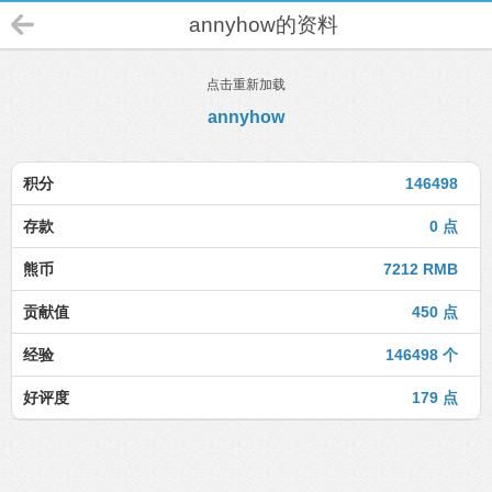
annyhow的资料
点击重新加载
annyhow
积分
146498
存款
0 点
熊币
7212 RMB
贡献值
450 点
经验
146498 个
好评度
179 点