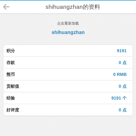
shihuangzhan的资料
点击重新加载
shihuangzhan
积分
9191
存款
0 点
熊币
0 RMB
贡献值
0 点
经验
9191 个
好评度
0 点